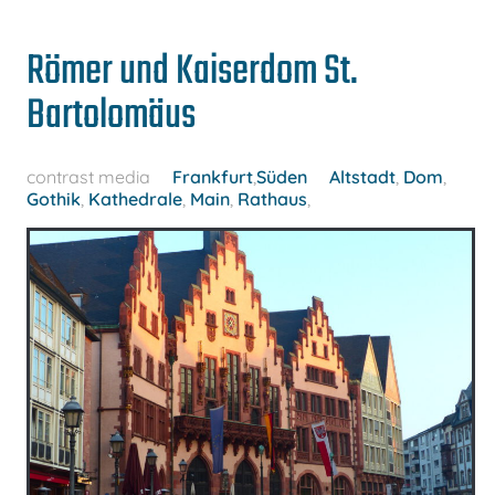
Römer und Kaiserdom St.
Bartolomäus
contrast media
Frankfurt
,
Süden
Altstadt
,
Dom
,
Gothik
,
Kathedrale
,
Main
,
Rathaus
,