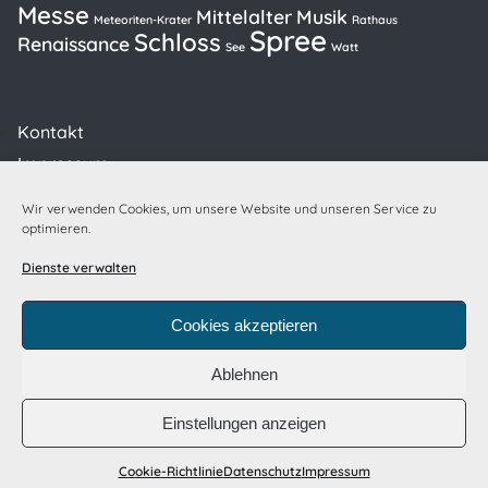
Messe
Mittelalter
Musik
Meteoriten-Krater
Rathaus
Spree
Schloss
Renaissance
See
Watt
Kontakt
Impressum
Datenschutzerklärung
Wir verwenden Cookies, um unsere Website und unseren Service zu
Cookie-Richtlinie (EU)
optimieren.
Dienste verwalten
powered by
Cookies akzeptieren
Ablehnen
Einstellungen anzeigen
Cookie-Richtlinie
Datenschutz
Impressum