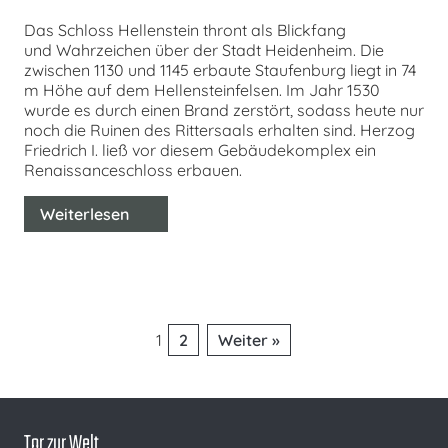
Das Schloss Hellenstein thront als Blickfang
und Wahrzeichen über der Stadt Heidenheim. Die
zwischen 1130 und 1145 erbaute Staufenburg liegt in 74
m Höhe auf dem Hellensteinfelsen. Im Jahr 1530
wurde es durch einen Brand zerstört, sodass heute nur
noch die Ruinen des Rittersaals erhalten sind. Herzog
Friedrich I. ließ vor diesem Gebäudekomplex ein
Renaissanceschloss erbauen.
Weiterlesen
Seitennummerierung
1
2
Weiter »
der
Beiträge
Tor zur Welt