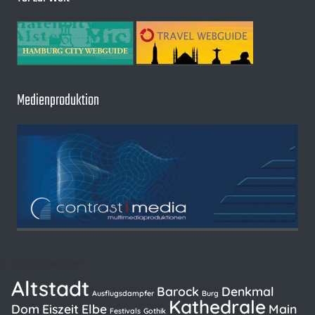
Medienproduktion
Schlagwörter
Altstadt
Barock
Denkmal
Ausflugsdampfer
Burg
Kathedrale
Dom
Eiszeit
Elbe
Main
Festivals
Gothik