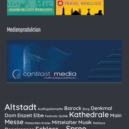
Medienproduktion
Schlagwörter
Altstadt
Barock
Denkmal
Ausflugsdampfer
Burg
Kathedrale
Dom
Eiszeit
Elbe
Main
Festivals
Gothik
Messe
Mittelalter
Musik
Meteoriten-Krater
Rathaus
Spree
Schloss