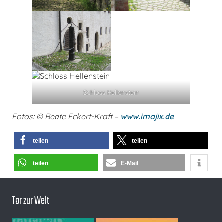
Schloss Hellenstein
Fotos: © Beate Eckert-Kraft –
www.imajix.de
teilen
teilen
teilen
E-Mail
Tor zur Welt