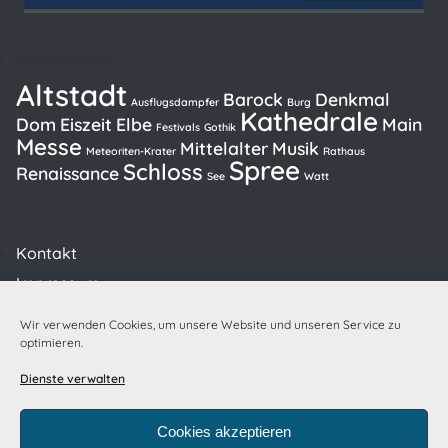
Schlagwörter
Altstadt
Barock
Denkmal
Ausflugsdampfer
Burg
Kathedrale
Dom
Eiszeit
Elbe
Main
Festivals
Gothik
Messe
Mittelalter
Musik
Meteoriten-Krater
Rathaus
Spree
Schloss
Renaissance
See
Watt
Kontakt
Impressum
Datenschutzerklärung
Wir verwenden Cookies, um unsere Website und unseren Service zu
Cookie-Richtlinie (EU)
optimieren.
Dienste verwalten
powered by
Cookies akzeptieren