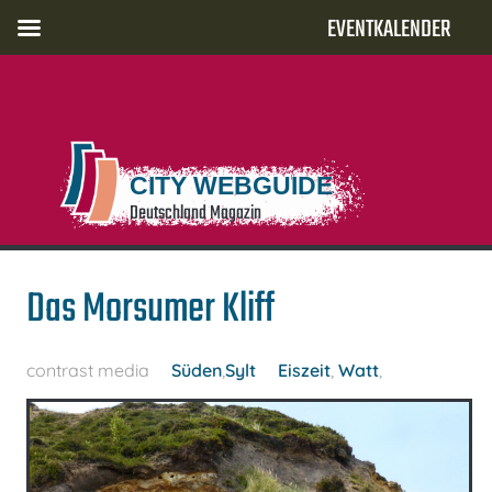
EVENTKALENDER
CITY WEBGUIDE
Deutschland Magazin
Das Morsumer Kliff
contrast media
Süden
,
Sylt
Eiszeit
,
Watt
,