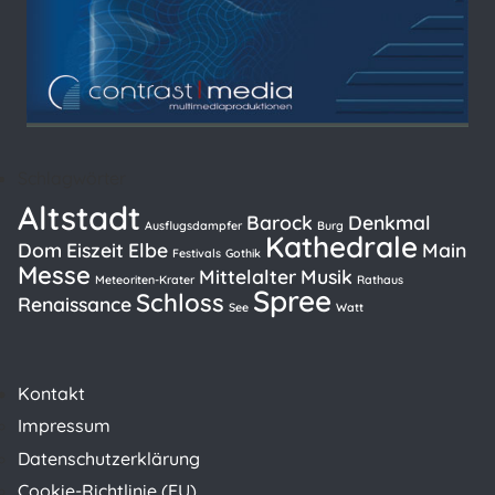
Schlagwörter
Altstadt
Barock
Denkmal
Ausflugsdampfer
Burg
Kathedrale
Dom
Eiszeit
Elbe
Main
Festivals
Gothik
Messe
Mittelalter
Musik
Meteoriten-Krater
Rathaus
Spree
Schloss
Renaissance
See
Watt
Kontakt
Impressum
Datenschutzerklärung
Cookie-Richtlinie (EU)