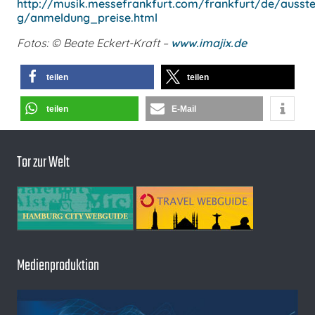
http://musik.messefrankfurt.com/frankfurt/de/ausst
g/anmeldung_preise.html
Fotos: © Beate Eckert-Kraft –
www.imajix.de
teilen
teilen
teilen
E-Mail
Tor zur Welt
Medienproduktion